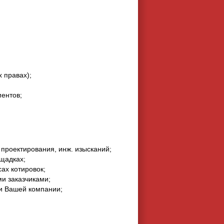
 правах);
ментов;
 проектирования, инж. изысканий;
ощадках;
ах котировок;
ми заказчиками;
ти Вашей компании;