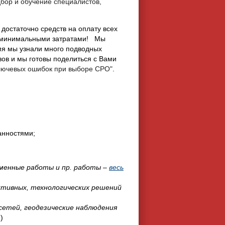
дбор и обучение специалистов,
 достаточно средств на оплату всех
с минимальными затратами!
Мы
мя мы узнали много подводных
вов и мы готовы поделиться с Вами
ключевых ошибок при выборе СРО"
.
анностями;
менные работы и пр. работы –
весь
тивных, технологических решений
 сетей, геодезические наблюдения
т
)