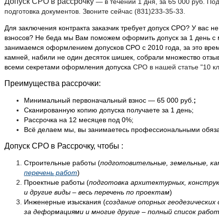
Допуск СРО в рассрочку
— в течении 1 дня, за 65 000 руб. По
подготовка документов. Звоните сейчас (831)233-35-33.
Для заключения контракта заказчик требует допуск СРО? У вас не
взносов? Не беда мы Вам поможем оформить допуск за 1 день 
занимаемся оформлением допусков СРО с 2010 года, за это вре
камней, набили не один десяток шишек, собрали множество отзы
всеми секретами оформления допуска
СРО в нашей статье "10 
Преимущества рассрочки:
Минимальный первоначальный взнос — 65 000 руб.
;
Сканированную копию допуска получаете за 1 день;
Рассрочка на 12 месяцев под 0%;
Всё делаем мы, вы занимаетесь профессиональными обяз
Допуск СРО в Рассрочку, чтобы :
Строительные работы (
подготовительные, земельные, ка
перечень работ
)
Проектные работы (
подготовка архитектурных, конструк
и другие виды – весь перечень по проектам
)
Инженерные изыскания (
создание опорных геодезических
за деформациями и многие другие – полный список рабо