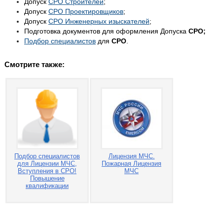
Допуск
СРО Строителей
;
Допуск
СРО Проектировщиков
;
Допуск
СРО Инженерных изыскателей
;
Подготовка документов для оформления Допуска
СРО;
Подбор специалистов
для
СРО
.
Смотрите также:
Подбор специалистов
Лицензия МЧС.
для Лицензии МЧС,
Пожарная Лицензия
Вступления в СРО!
МЧС
Повышение
квалификации