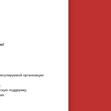
ие!
регулируемой организации
;
скую поддержку;
ая.